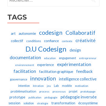
TAGS
codesign
Collaboratif
autonomie
art
créativité
collectif
confiance
conditions
contexte
D.U Codesign
design
documentation
engagement
education
entrepreneur
expérimentation
experience
environnement
facilitation
feedback
facilitation graphique
innovation
intelligence collective
gouvernance
Lab
intention
modèle
itération
jeu
motivation
problématisation
projet
process
processus
prototypage
pédagogie inversée
prototype
publication
pédagogie
écosystème
session
transformation
solution
stratégie