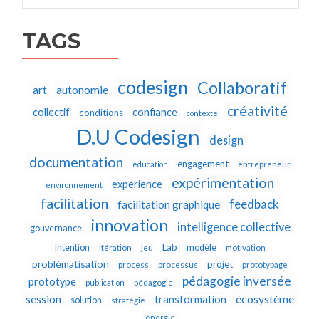
TAGS
codesign
Collaboratif
autonomie
art
créativité
collectif
confiance
conditions
contexte
D.U Codesign
design
documentation
engagement
education
entrepreneur
expérimentation
experience
environnement
facilitation
feedback
facilitation graphique
innovation
intelligence collective
gouvernance
Lab
intention
modèle
itération
jeu
motivation
problématisation
projet
process
processus
prototypage
pédagogie inversée
prototype
publication
pédagogie
écosystème
session
transformation
solution
stratégie
énergie