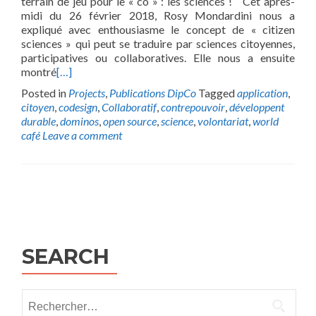
terrain de jeu pour le « co » : les sciences ! Cet après-
midi du 26 février 2018, Rosy Mondardini nous a
expliqué avec enthousiasme le concept de « citizen
sciences » qui peut se traduire par sciences citoyennes,
participatives ou collaboratives. Elle nous a ensuite
montré
[…]
Posted in
Projects
,
Publications DipCo
Tagged
application
,
citoyen
,
codesign
,
Collaboratif
,
contrepouvoir
,
développent
durable
,
dominos
,
open source
,
science
,
volontariat
,
world
café
Leave a comment
Posts
navigation
SEARCH
Rechercher :