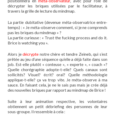
positionnera en
méta-observateur
, avec pour rôle de
décrypter les briques utilisées par le facilitateur, à
travers la grille de lecture du mindmap.
La partie dubitative (devenue méta-observatrice entre-
temps) : « Je méta-observe comment, si je ne comprends
pas les briques du mindmap » ?
La partie curieuse : « Trust the fucking process and do it.
Brice is watching you ».
Alors je
décrypte
notre chère et tendre Zeineb, qui s’est
prêtée au jeu d’une séquence qu’elle a déjà faite dans son
job. Est-elle plutôt « conteuse », « experte », « coach »?
Quelle chorégraphie adopte-t-elle? Quels canaux sont
sollicités? Visuel? écrit? oral? Quelle méthodologie
applique-t-elle? ça va trop vite. Je méta-observe à ma
sauce. En faisant cela, je ne le sais pas mais je crée déjà
des nouvelles briques par rapport au mindmap de Brice !
Suite à leur animation respective, les volontaires
obtiennent un petit débriefing des personnes de leur
sous-groupe. Il ressemble à cela :