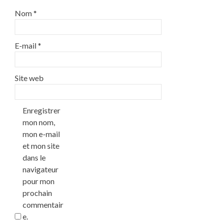
Nom
*
E-mail
*
Site web
Enregistrer
mon nom,
mon e-mail
et mon site
dans le
navigateur
pour mon
prochain
commentair
e.