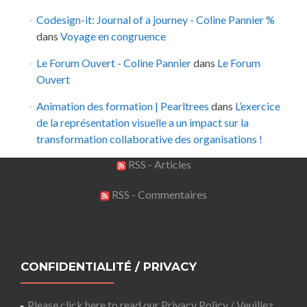
Codesign-it: Journal of a journey - Coline Pannier %
dans
Voyage en congruence
Le Forum Ouvert - Coline Pannier
dans
Le Forum
Ouvert
Animation des formation | Pearltrees
dans
L’exercice
de la représentation visuelle a un impact sur la
transformation collaborative des organisations !
RSS - Articles
RSS - Commentaires
CONFIDENTIALITÉ / PRIVACY
Please click here to read our Privacy Policy / Veuillez