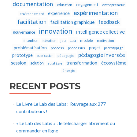
documentation
engagement
education
entrepreneur
expérimentation
experience
environnement
facilitation
feedback
facilitation graphique
innovation
intelligence collective
gouvernance
Lab
intention
modèle
itération
jeu
motivation
problématisation
projet
process
processus
prototypage
pédagogie inversée
prototype
publication
pédagogie
écosystème
session
transformation
solution
stratégie
énergie
RECENT POSTS
Le Livre Le Lab des Labs : l’ouvrage aux 277
contributeurs !
« Le Lab des Labs » : le télecharger librement ou
commander en ligne