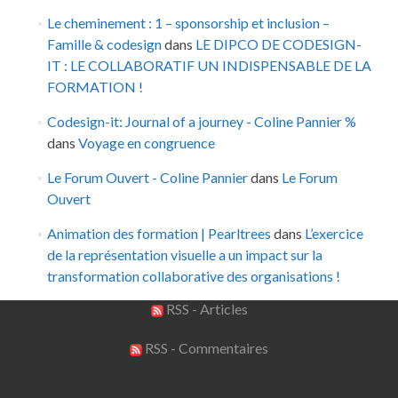
Le cheminement : 1 – sponsorship et inclusion –
Famille & codesign
dans
LE DIPCO DE CODESIGN-
IT : LE COLLABORATIF UN INDISPENSABLE DE LA
FORMATION !
Codesign-it: Journal of a journey - Coline Pannier %
dans
Voyage en congruence
Le Forum Ouvert - Coline Pannier
dans
Le Forum
Ouvert
Animation des formation | Pearltrees
dans
L’exercice
de la représentation visuelle a un impact sur la
transformation collaborative des organisations !
RSS - Articles
RSS - Commentaires