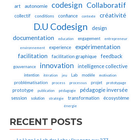
codesign
Collaboratif
autonomie
art
créativité
collectif
confiance
conditions
contexte
D.U Codesign
design
documentation
engagement
education
entrepreneur
expérimentation
experience
environnement
facilitation
feedback
facilitation graphique
innovation
intelligence collective
gouvernance
Lab
intention
modèle
itération
jeu
motivation
problématisation
projet
process
processus
prototypage
pédagogie inversée
prototype
publication
pédagogie
écosystème
session
transformation
solution
stratégie
énergie
RECENT POSTS
Le Livre Le Lab des Labs : l’ouvrage aux 277