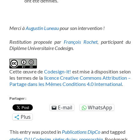
ont été définies.
Merci à
Augustin Luneau
pour son intervention !
Restitution proposée par
François Rochet
, participant du
Diplôme Universitaire Codesign.
Cette œuvre de
Codesign-it!
est mise à disposition selon
les termes de la
licence Creative Commons Attribution –
Partage dans les Mêmes Conditions 4.0 International
.
Partager :
E-mail
WhatsApp
Plus
This entry was posted in
Publications DipCo
and tagged
atelier
,
D.U Codesign
,
règles du jeu
,
sponsorship
. Bookmark