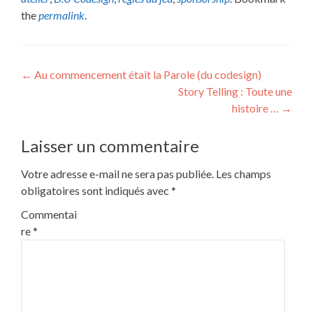
the
permalink
.
Post
←
Au commencement était la Parole (du codesign)
Story Telling : Toute une
navigation
histoire …
→
Laisser un commentaire
Votre adresse e-mail ne sera pas publiée.
Les champs
obligatoires sont indiqués avec
*
Commentai
re
*