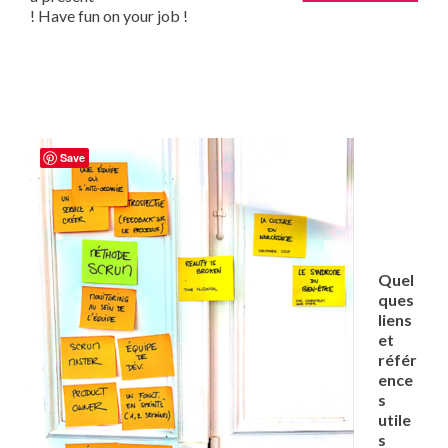
! Have fun on your job !
Save
Quel
ques
liens
et
référ
ence
s
utile
s