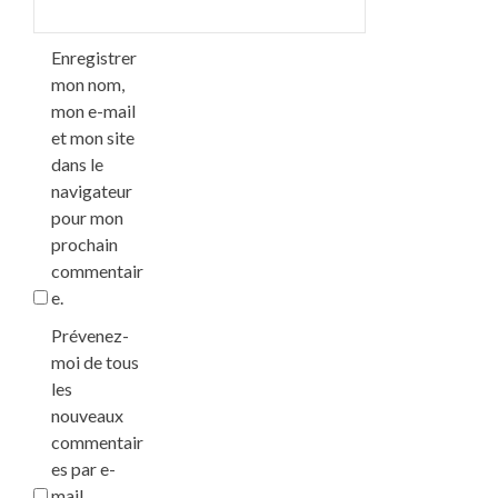
Enregistrer
mon nom,
mon e-mail
et mon site
dans le
navigateur
pour mon
prochain
commentair
e.
Prévenez-
moi de tous
les
nouveaux
commentair
es par e-
mail.