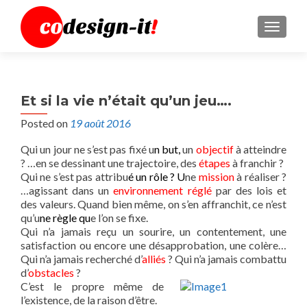
MENU
Et si la vie n’était qu’un jeu….
Posted on
19 août 2016
Qui un jour ne s’est pas fixé u
n but,
un
objectif
à atteindre
? …en se dessinant une trajectoire, des
étapes
à franchir ?
Qui ne s’est pas attribu
é un rôle ? U
ne
mission
à réaliser ?
…agissant dans un
environnement réglé
par des lois et
des valeurs. Quand bien même, on s’en affranchit, ce n’est
qu’u
ne règle qu
e l’on se fixe.
Qui n’a jamais reçu un sourire, un contentement, une
satisfaction ou encore une désapprobation, une colère…
Qui n’a jamais recherché d’
alliés
? Qui n’a jamais combattu
d’
obstacles
?
C’est le propre même de
l’existence, de la raison d’être.