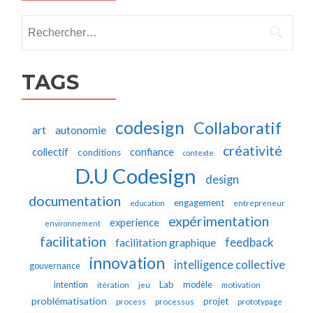
Rechercher :
TAGS
codesign
Collaboratif
autonomie
art
créativité
collectif
confiance
conditions
contexte
D.U Codesign
design
documentation
engagement
education
entrepreneur
expérimentation
experience
environnement
facilitation
feedback
facilitation graphique
innovation
intelligence collective
gouvernance
Lab
intention
modèle
itération
jeu
motivation
problématisation
projet
process
processus
prototypage