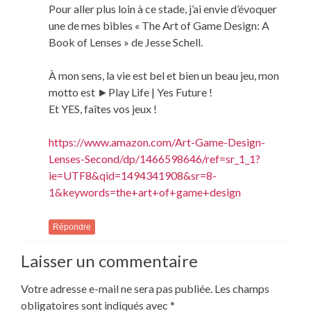
Pour aller plus loin à ce stade, j’ai envie d’évoquer
une de mes bibles « The Art of Game Design: A
Book of Lenses » de Jesse Schell.
À mon sens, la vie est bel et bien un beau jeu, mon
motto est ►Play Life | Yes Future !
Et YES, faîtes vos jeux !
https://www.amazon.com/Art-Game-Design-
Lenses-Second/dp/1466598646/ref=sr_1_1?
ie=UTF8&qid=1494341908&sr=8-
1&keywords=the+art+of+game+design
Répondre
Laisser un commentaire
Votre adresse e-mail ne sera pas publiée.
Les champs
obligatoires sont indiqués avec
*