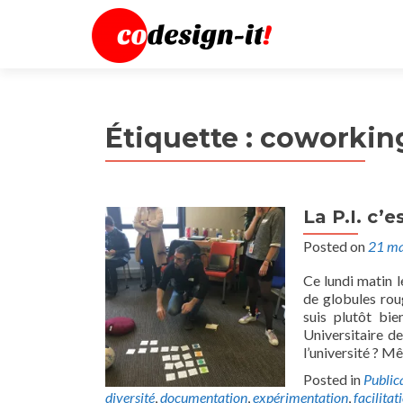
Étiquette :
coworkin
La P.I. c’e
Posted on
21 ma
Ce lundi matin le
de globules rou
suis plutôt bi
Universitaire de
l’université ? 
Posted in
Public
diversité
,
documentation
,
expérimentation
,
facilita