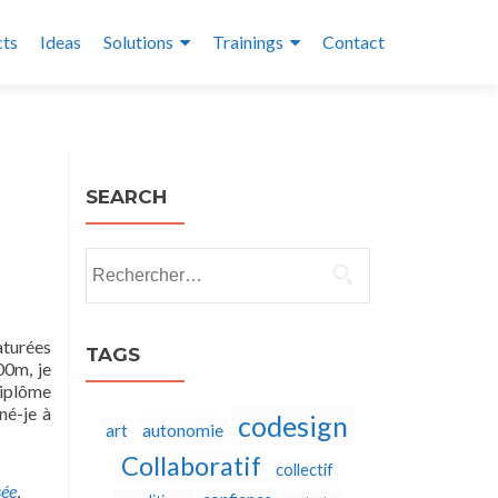
cts
Ideas
Solutions
Trainings
Contact
SEARCH
Rechercher :
saturées
TAGS
00m, je
Diplôme
né-je à
codesign
autonomie
art
Collaboratif
collectif
sée
,