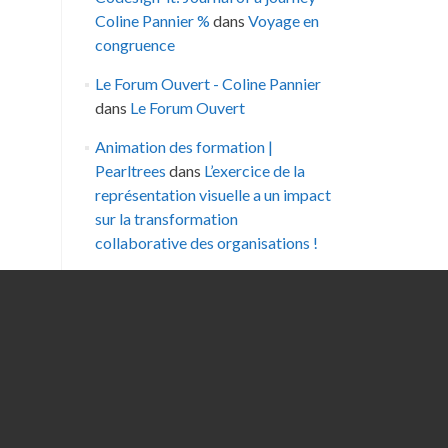
Coline Pannier %
dans
Voyage en
congruence
Le Forum Ouvert - Coline Pannier
dans
Le Forum Ouvert
Animation des formation |
Pearltrees
dans
L’exercice de la
représentation visuelle a un impact
sur la transformation
collaborative des organisations !