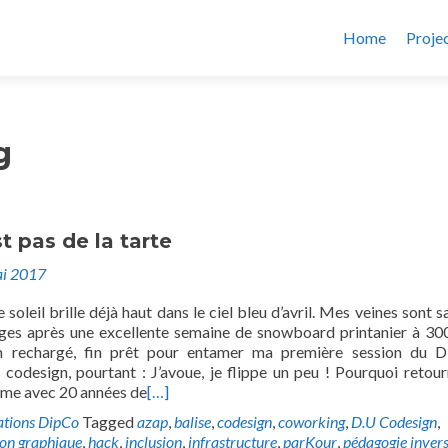
Home
Proje
g
st pas de la tarte
i 2017
 soleil brille déjà haut dans le ciel bleu d’avril. Mes veines sont 
ges après une excellente semaine de snowboard printanier à 30
en rechargé, fin prêt pour entamer ma première session du 
 codesign, pourtant : J’avoue, je flippe un peu ! Pourquoi retour
Même avec 20 années de
[…]
ations DipCo
Tagged
azap
,
balise
,
codesign
,
coworking
,
D.U Codesign
,
tion graphique
,
hack
,
inclusion
,
infrastructure
,
parKour
,
pédagogie inver