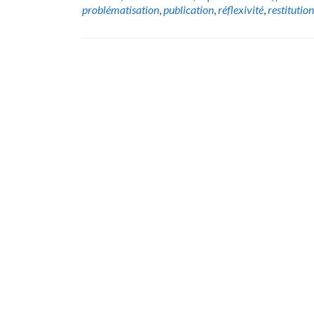
problématisation
,
publication
,
réflexivité
,
restitution
Posts
navigation