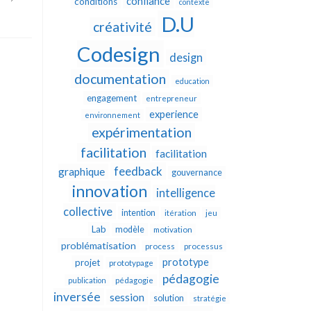
confiance
conditions
contexte
D.U
créativité
Codesign
design
documentation
education
engagement
entrepreneur
experience
environnement
expérimentation
facilitation
facilitation
feedback
graphique
gouvernance
innovation
intelligence
collective
intention
itération
jeu
Lab
modèle
motivation
problématisation
process
processus
prototype
projet
prototypage
pédagogie
publication
pédagogie
inversée
session
solution
stratégie