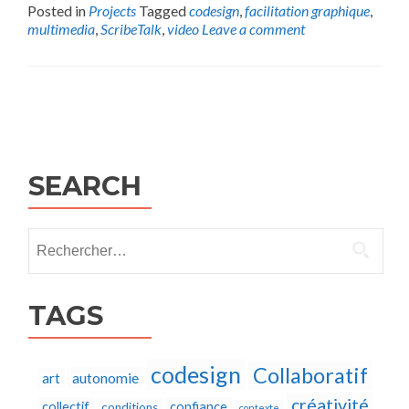
Posted in
Projects
Tagged
codesign
,
facilitation graphique
,
multimedia
,
ScribeTalk
,
video
Leave a comment
Posts
navigation
SEARCH
Rechercher :
TAGS
codesign
Collaboratif
autonomie
art
créativité
collectif
confiance
conditions
contexte