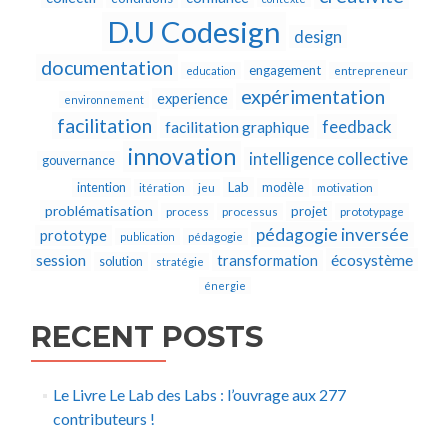
D.U Codesign
design
documentation
engagement
education
entrepreneur
expérimentation
experience
environnement
facilitation
feedback
facilitation graphique
innovation
intelligence collective
gouvernance
Lab
intention
modèle
itération
jeu
motivation
problématisation
projet
process
processus
prototypage
pédagogie inversée
prototype
publication
pédagogie
écosystème
session
transformation
solution
stratégie
énergie
RECENT POSTS
Le Livre Le Lab des Labs : l’ouvrage aux 277
contributeurs !