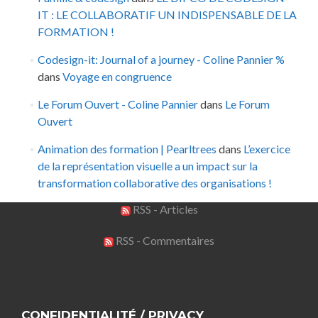
IT : LE COLLABORATIF UN INDISPENSABLE DE LA
FORMATION !
Codesign-it: Journal of a journey - Coline Pannier %
dans
Voyage en congruence
Le Forum Ouvert - Coline Pannier
dans
Le Forum
Ouvert
Animation des formation | Pearltrees
dans
L’exercice
de la représentation visuelle a un impact sur la
transformation collaborative des organisations !
RSS - Articles
RSS - Commentaires
CONFIDENTIALITÉ / PRIVACY