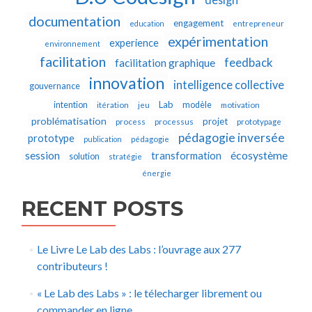
documentation
engagement
education
entrepreneur
expérimentation
experience
environnement
facilitation
feedback
facilitation graphique
innovation
intelligence collective
gouvernance
Lab
intention
modèle
itération
jeu
motivation
problématisation
projet
process
processus
prototypage
pédagogie inversée
prototype
publication
pédagogie
écosystème
session
transformation
solution
stratégie
énergie
RECENT POSTS
Le Livre Le Lab des Labs : l’ouvrage aux 277
contributeurs !
« Le Lab des Labs » : le télecharger librement ou
commander en ligne