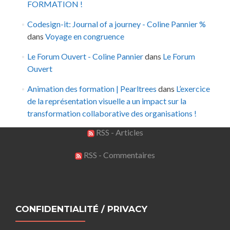
FORMATION !
Codesign-it: Journal of a journey - Coline Pannier %
dans
Voyage en congruence
Le Forum Ouvert - Coline Pannier
dans
Le Forum
Ouvert
Animation des formation | Pearltrees
dans
L’exercice
de la représentation visuelle a un impact sur la
transformation collaborative des organisations !
RSS - Articles
RSS - Commentaires
CONFIDENTIALITÉ / PRIVACY