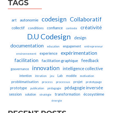
TAGS
codesign
Collaboratif
autonomie
art
créativité
collectif
confiance
conditions
contexte
D.U Codesign
design
documentation
engagement
education
entrepreneur
expérimentation
experience
environnement
facilitation
feedback
facilitation graphique
innovation
intelligence collective
gouvernance
Lab
intention
modèle
itération
jeu
motivation
problématisation
projet
process
processus
prototypage
pédagogie inversée
prototype
publication
pédagogie
écosystème
session
transformation
solution
stratégie
énergie