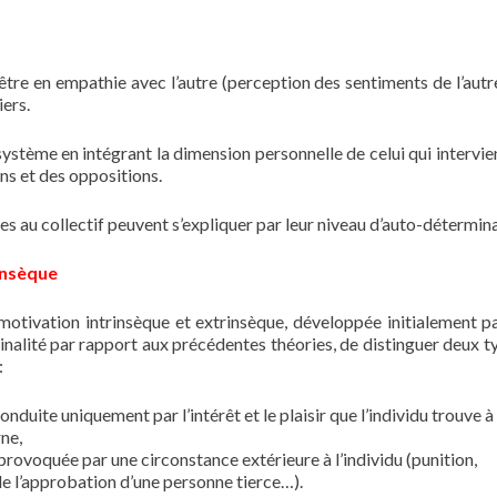
à être en empathie avec l’autre (perception des sentiments de l’autr
iers.
système en intégrant la dimension personnelle de celui qui intervie
ns et des oppositions.
 au collectif peuvent s’expliquer par leur niveau d’auto-détermina
insèque
 motivation intrinsèque et extrinsèque, développée initialement p
iginalité par rapport aux précédentes théories, de distinguer deux t
:
 conduite uniquement par l’intérêt et le plaisir que l’individu trouve à
ne,
t provoquée par une circonstance extérieure à l’individu (punition,
e l’approbation d’une personne tierce…).