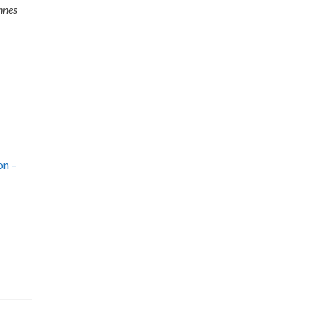
onnes
on –