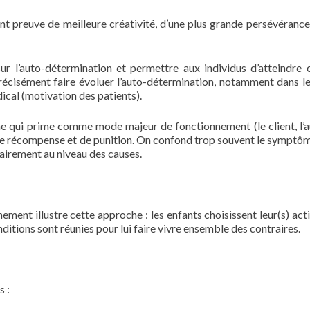
 preuve de meilleure créativité, d’une plus grande persévérance
 sur l’auto-détermination et permettre aux individus d’atteindre 
précisément faire évoluer l’auto-détermination, notamment dans le
ical (motivation des patients).
rne qui prime comme mode majeur de fonctionnement (le client, l’a
de récompense et de punition. On confond trop souvent le symptô
 clairement au niveau des causes.
ment illustre cette approche : les enfants choisissent leur(s) activ
ditions sont réunies pour lui faire vivre ensemble des contraires.
s :