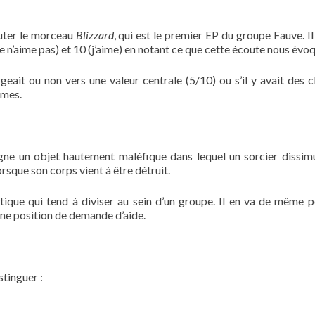
outer le morceau
Blizzard
, qui est le premier EP du groupe Fauve. Il
 n’aime pas) et 10 (j’aime) en notant ce que cette écoute nous évoq
rgeait ou non vers une valeur centrale (5/10) ou s’il y avait des c
êmes.
gne un objet hautement maléfique dans lequel un sorcier dissim
orsque son corps vient à être détruit.
tique qui tend à diviser au sein d’un groupe. Il en va de même p
une position de demande d’aide.
stinguer :