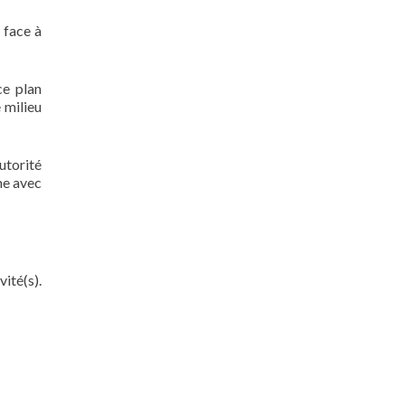
 face à
ce plan
 milieu
utorité
me avec
ité(s).