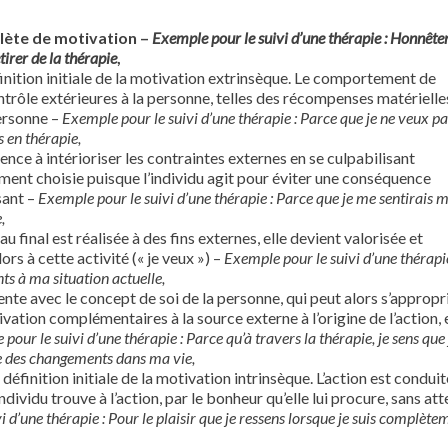
lète de motivation –
Exemple pour le suivi d’une thérapie : Honnête
irer de la thérapie
,
inition initiale de la motivation extrinsèque. Le comportement de
ontrôle extérieures à la personne, telles des récompenses matérielle
ersonne –
Exemple pour le suivi d’une thérapie : Parce que je ne veux pa
s en thérapie,
ence à intérioriser les contraintes externes en se culpabilisant
ment choisie puisque l’individu agit pour éviter une conséquence
sant –
Exemple pour le suivi d’une thérapie : Parce que je me sentirais m
,
 au final est réalisée à des fins externes, elle devient valorisée et
ors à cette activité (« je veux ») –
Exemple pour le suivi d’une thérapie
s à ma situation actuelle,
érente avec le concept de soi de la personne, qui peut alors s’appropr
vation complémentaires à la source externe à l’origine de l’action, 
pour le suivi d’une thérapie : Parce qu’à travers la thérapie, je sens que
re des changements dans ma vie,
 définition initiale de la motivation intrinsèque. L’action est conduit
individu trouve à l’action, par le bonheur qu’elle lui procure, sans at
 d’une thérapie : Pour le plaisir que je ressens lorsque je suis complète