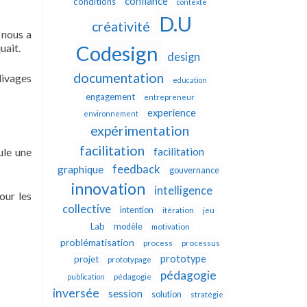
confiance
conditions
contexte
D.U
créativité
 nous a
uait.
Codesign
design
documentation
livages
education
engagement
entrepreneur
experience
environnement
expérimentation
facilitation
ule une
facilitation
feedback
graphique
gouvernance
innovation
intelligence
our les
collective
intention
itération
jeu
Lab
modèle
motivation
problématisation
process
processus
prototype
projet
prototypage
pédagogie
publication
pédagogie
inversée
session
solution
stratégie