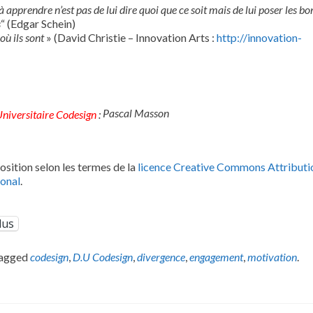
apprendre n’est pas de lui dire quoi que ce soit mais de lui poser les b
s
“ (Edgar Schein)
 où ils sont
» (David Christie – Innovation Arts :
http://innovation-
Pascal Masson
niversitaire Codesign
:
osition selon les termes de la
licence Creative Commons Attributi
ional
.
lus
tagged
codesign
,
D.U Codesign
,
divergence
,
engagement
,
motivation
.