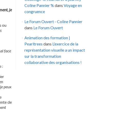
Coline Pannier %
dans
Voyage en
ment, je
congruence
Le Forum Ouvert - Coline Pannier
s ou
dans
Le Forum Ouvert
s
Animation des formation |
Pearltrees
dans
L’exercice de la
représentation visuelle a un impact
al face
sur la transformation
collaborative des organisations !
 :
ier
en
 je peux
e
tente de
ment