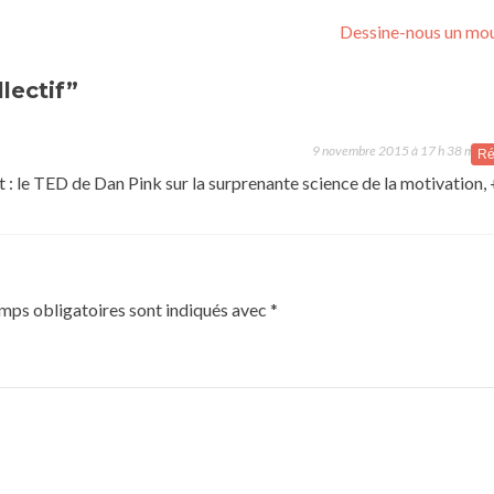
Dessine-nous un mo
lectif”
9 novembre 2015 à 17 h 38 min
Ré
t : le TED de Dan Pink sur la surprenante science de la motivation,
mps obligatoires sont indiqués avec
*