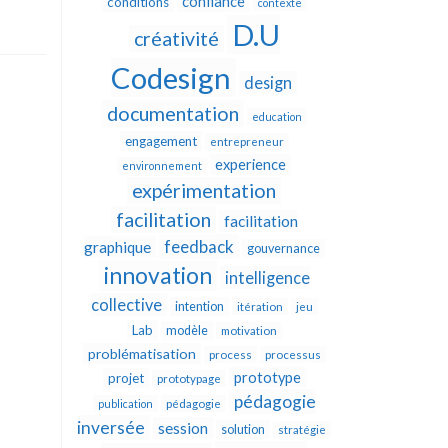
confiance
conditions
contexte
D.U
créativité
Codesign
design
documentation
education
engagement
entrepreneur
experience
environnement
expérimentation
facilitation
facilitation
feedback
graphique
gouvernance
innovation
intelligence
collective
intention
itération
jeu
Lab
modèle
motivation
problématisation
process
processus
prototype
projet
prototypage
pédagogie
publication
pédagogie
inversée
session
solution
stratégie