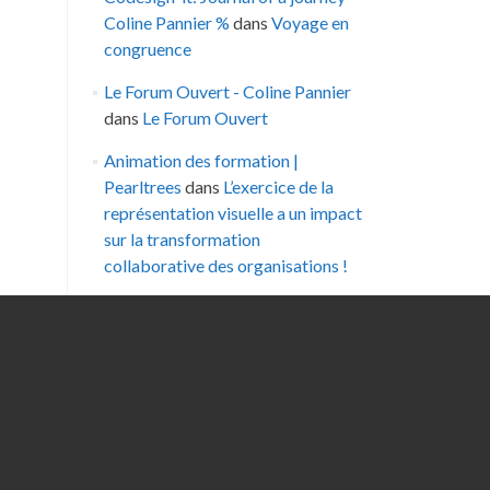
Coline Pannier %
dans
Voyage en
congruence
Le Forum Ouvert - Coline Pannier
dans
Le Forum Ouvert
Animation des formation |
Pearltrees
dans
L’exercice de la
représentation visuelle a un impact
sur la transformation
collaborative des organisations !