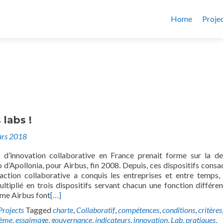
Home
Proje
 labs !
rs 2018
 d’innovation collaborative en France prenait forme sur la 
 d’Apollonia, pour Airbus, fin 2008. Depuis, ces dispositifs consac
l’action collaborative a conquis les entreprises et entre temps,
ultiplié en trois dispositifs servant chacun une fonction différen
me Airbus font
[…]
Projects
Tagged
charte
,
Collaboratif
,
compétences
,
conditions
,
critères
tème
,
essaimage
,
gouvernance
,
indicateurs
,
innovation
,
Lab
,
pratiques
,