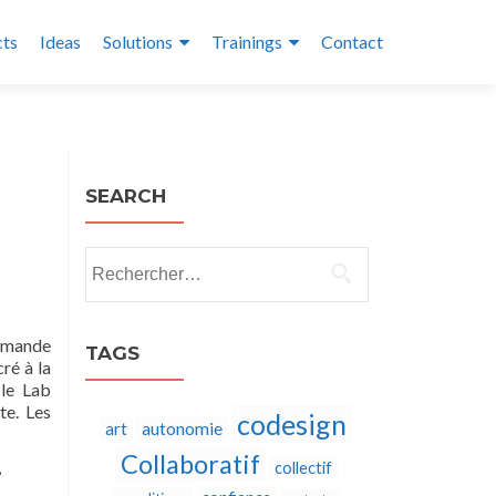
cts
Ideas
Solutions
Trainings
Contact
SEARCH
Rechercher :
demande
TAGS
ré à la
 le Lab
te. Les
codesign
autonomie
art
Collaboratif
,
collectif