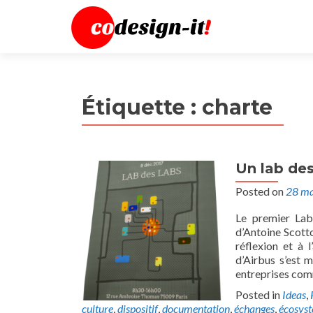
Étiquette :
charte
Un lab des
Posted on
28 ma
Le premier Lab
d’Antoine Scotto
réflexion et à 
d’Airbus s’est m
entreprises com
Posted in
Ideas
,
culture
,
dispositif
,
documentation
,
échanges
,
écosys