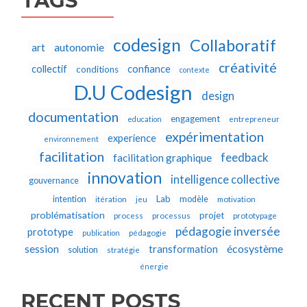
TAGS
codesign
Collaboratif
autonomie
art
créativité
collectif
confiance
conditions
contexte
D.U Codesign
design
documentation
engagement
education
entrepreneur
expérimentation
experience
environnement
facilitation
feedback
facilitation graphique
innovation
intelligence collective
gouvernance
Lab
intention
modèle
itération
jeu
motivation
problématisation
projet
process
processus
prototypage
pédagogie inversée
prototype
publication
pédagogie
écosystème
session
transformation
solution
stratégie
énergie
RECENT POSTS