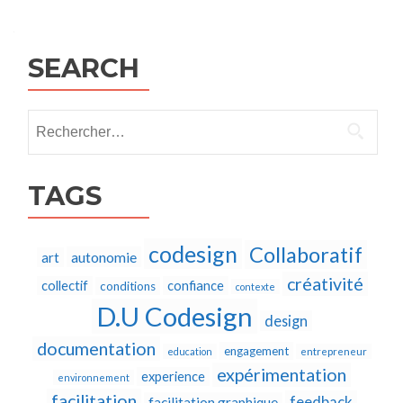
navigation
SEARCH
Rechercher :
TAGS
codesign
Collaboratif
autonomie
art
créativité
collectif
confiance
conditions
contexte
D.U Codesign
design
documentation
engagement
education
entrepreneur
expérimentation
experience
environnement
facilitation
feedback
facilitation graphique