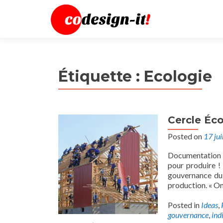
Étiquette :
Ecologie
Cercle Éco
Posted on
17 ju
Documentation d
pour produire !
gouvernance du 
production. « On
Posted in
Ideas
,
gouvernance
,
ind