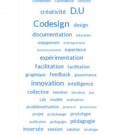
confiance
conditions
contexte
D.U
créativité
Codesign
design
documentation
education
engagement
entrepreneur
experience
environnement
expérimentation
facilitation
facilitation
feedback
graphique
gouvernance
innovation
intelligence
collective
intention
itération
jeu
Lab
modèle
motivation
problématisation
process
processus
prototype
projet
prototypage
pédagogie
publication
pédagogie
inversée
session
solution
stratégie