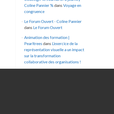
Coline Pannier %
dans
Voyage en
congruence
Le Forum Ouvert - Coline Pannier
dans
Le Forum Ouvert
Animation des formation |
Pearltrees
dans
L’exercice de la
représentation visuelle a un impact
sur la transformation
collaborative des organisations !