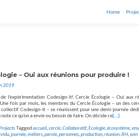
Home
Proje
logie – Oui aux réunions pour produire !
in 2019
e l’expérimentation Codesign-it! Cercle Écologie – Oui aux r
 Une fois par mois, les membres du Cercle Écologie – un des cer
collectif Codesign-it – se réunissent pour une demi-journée dédi
 note ce qu’on a envie ou besoin de faire. On décide ce
[…]
Projects
Tagged
accueil
,
cercle
,
Collaboratif
,
Ecologie
,
écosystème
,
ens
ividu
,
journée
,
métiers
,
parole
,
personnes
,
production
,
réunion
,
RH
,
soin