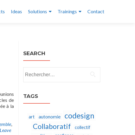
cts
Ideas
Solutions
Trainings
Contact
SEARCH
Rechercher :
éunions
TAGS
cles de
ée à la
codesign
autonomie
art
emble
,
Collaboratif
collectif
Leave