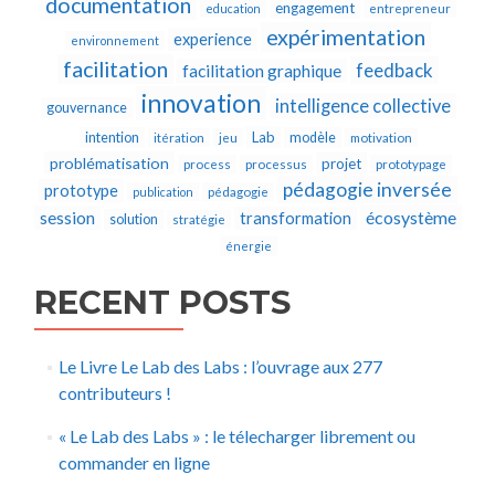
documentation
engagement
education
entrepreneur
expérimentation
experience
environnement
facilitation
feedback
facilitation graphique
innovation
intelligence collective
gouvernance
Lab
intention
modèle
itération
jeu
motivation
problématisation
projet
process
processus
prototypage
pédagogie inversée
prototype
publication
pédagogie
écosystème
session
transformation
solution
stratégie
énergie
RECENT POSTS
Le Livre Le Lab des Labs : l’ouvrage aux 277
contributeurs !
« Le Lab des Labs » : le télecharger librement ou
commander en ligne