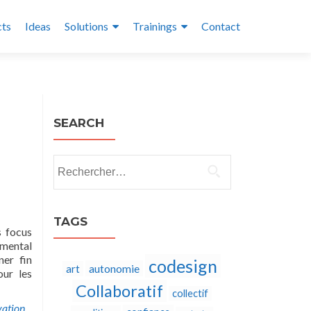
cts
Ideas
Solutions
Trainings
Contact
SEARCH
Rechercher :
TAGS
s focus
imental
ner fin
codesign
autonomie
art
ur les
Collaboratif
collectif
vation