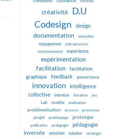
confiance
conditions
contexte
D.U
créativité
Codesign
design
documentation
education
engagement
entrepreneur
experience
environnement
expérimentation
facilitation
facilitation
feedback
graphique
gouvernance
innovation
intelligence
collective
intention
itération
jeu
Lab
modèle
motivation
problématisation
process
processus
prototype
projet
prototypage
pédagogie
publication
pédagogie
inversée
session
solution
stratégie