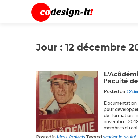
Jour :
12 décembre 2
L’Acôdémi
l’acuité de
Posted on
12 dé
Documentation d
pour développer
de formation i
novembre 2018 
membres du colle
Posted in
Ideas
,
Projects
Tagged
acodemie
,
acuité
,