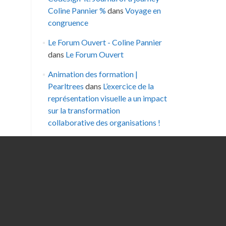
Coline Pannier %
dans
Voyage en
congruence
Le Forum Ouvert - Coline Pannier
dans
Le Forum Ouvert
Animation des formation |
Pearltrees
dans
L’exercice de la
représentation visuelle a un impact
sur la transformation
collaborative des organisations !