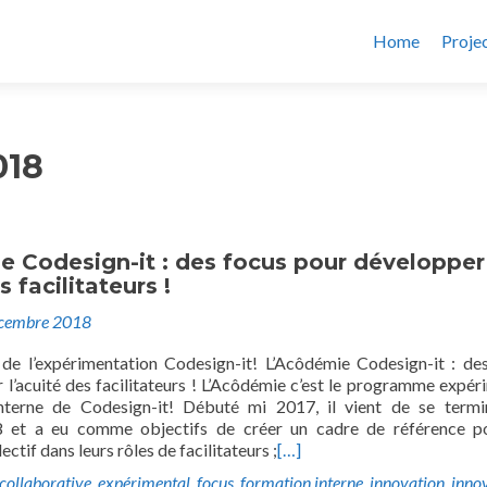
Home
Proje
018
e Codesign-it : des focus pour développer
s facilitateurs !
cembre 2018
e l’expérimentation Codesign-it! L’Acôdémie Codesign-it : de
 l’acuité des facilitateurs ! L’Acôdémie c’est le programme expér
nterne de Codesign-it! Débuté mi 2017, il vient de se termi
et a eu comme objectifs de créer un cadre de référence po
ctif dans leurs rôles de facilitateurs ;
[…]
collaborative
,
expérimental
,
focus
,
formation interne
,
innovation
,
inno