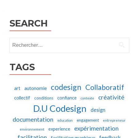
navigation
SEARCH
Rechercher :
TAGS
codesign
Collaboratif
autonomie
art
créativité
collectif
confiance
conditions
contexte
D.U Codesign
design
documentation
engagement
education
entrepreneur
expérimentation
experience
environnement
facilitation
feedback
facilitation graphique