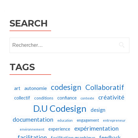
navigation
SEARCH
Rechercher :
TAGS
codesign
Collaboratif
autonomie
art
créativité
collectif
confiance
conditions
contexte
D.U Codesign
design
documentation
engagement
education
entrepreneur
expérimentation
experience
environnement
facilitation
feedback
facilitation graphique