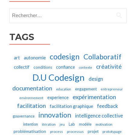
Rechercher :
TAGS
codesign
Collaboratif
autonomie
art
créativité
collectif
confiance
conditions
contexte
D.U Codesign
design
documentation
engagement
education
entrepreneur
expérimentation
experience
environnement
facilitation
feedback
facilitation graphique
innovation
intelligence collective
gouvernance
Lab
intention
modèle
itération
jeu
motivation
problématisation
projet
process
processus
prototypage