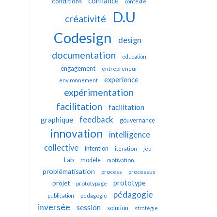
confiance
conditions
contexte
D.U
créativité
Codesign
design
documentation
education
engagement
entrepreneur
experience
environnement
expérimentation
facilitation
facilitation
feedback
graphique
gouvernance
innovation
intelligence
collective
intention
itération
jeu
Lab
modèle
motivation
problématisation
process
processus
prototype
projet
prototypage
pédagogie
publication
pédagogie
inversée
session
solution
stratégie