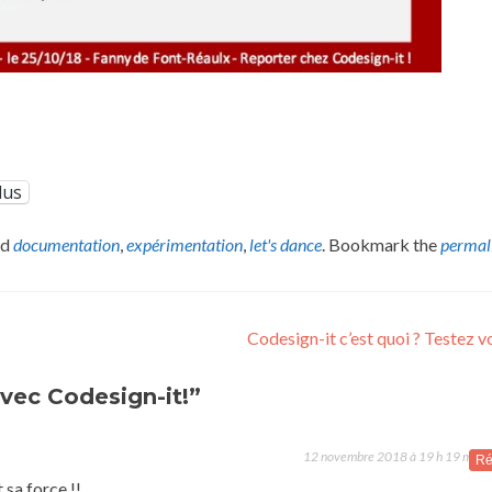
lus
ed
documentation
,
expérimentation
,
let's dance
. Bookmark the
permal
Codesign-it c’est quoi ? Testez v
vec Codesign-it!”
12 novembre 2018 à 19 h 19 min
Ré
 sa force !!