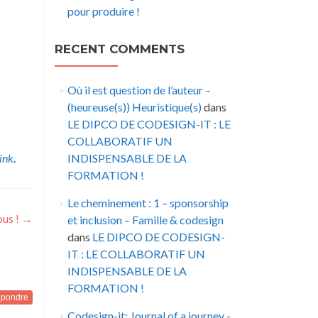
pour produire !
RECENT COMMENTS
Où il est question de l’auteur –
(heureuse(s)) Heuristique(s)
dans
LE DIPCO DE CODESIGN-IT : LE
COLLABORATIF UN
ink
.
INDISPENSABLE DE LA
FORMATION !
Le cheminement : 1 – sponsorship
ous !
→
et inclusion – Famille & codesign
dans
LE DIPCO DE CODESIGN-
IT : LE COLLABORATIF UN
INDISPENSABLE DE LA
FORMATION !
pondre
Codesign-it: Journal of a journey -