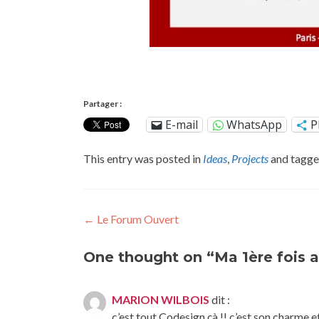
Partager :
E-mail
WhatsApp
P
This entry was posted in
Ideas
,
Projects
and tagg
Post
←
Le Forum Ouvert
navigation
One thought on “Ma 1ère fois a
MARION WILBOIS
dit :
c’est tout Codesign çà !! c’est son charme et