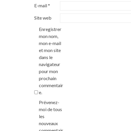
E-mail
*
Site web
Enregistrer
mon nom,
mon e-mail
et mon site
dans le
navigateur
pour mon
prochain
commentair
e.
Prévenez-
moi de tous
les
nouveaux
commentair