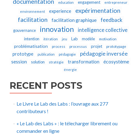
documentation
engagement
education
entrepreneur
expérimentation
experience
environnement
facilitation
feedback
facilitation graphique
innovation
intelligence collective
gouvernance
Lab
intention
modèle
itération
jeu
motivation
problématisation
projet
process
processus
prototypage
pédagogie inversée
prototype
publication
pédagogie
écosystème
session
transformation
solution
stratégie
énergie
RECENT POSTS
Le Livre Le Lab des Labs : l’ouvrage aux 277
contributeurs !
« Le Lab des Labs » : le télecharger librement ou
commander en ligne