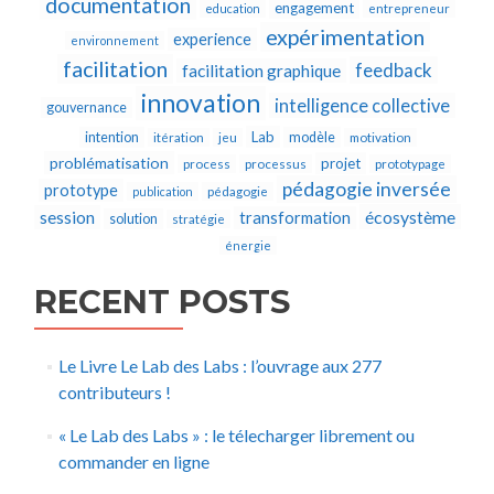
documentation
engagement
education
entrepreneur
expérimentation
experience
environnement
facilitation
feedback
facilitation graphique
innovation
intelligence collective
gouvernance
Lab
intention
modèle
itération
jeu
motivation
problématisation
projet
process
processus
prototypage
pédagogie inversée
prototype
publication
pédagogie
écosystème
session
transformation
solution
stratégie
énergie
RECENT POSTS
Le Livre Le Lab des Labs : l’ouvrage aux 277
contributeurs !
« Le Lab des Labs » : le télecharger librement ou
commander en ligne