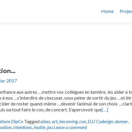
Home
Proje
tion…
vier 2017
fiance aux autres …mettre vos collègues en lumière, les aider à br
 à eux …s’interdire de s’excuser, sous peine de sortir du jeu …et êtr
cider de rester quand-même …devenir l’animal de son choix …clarif
is surtout faire le con, de concert. S’apercevoir que
[…]
ations DipCo
Tagged
aléas
,
art
,
becoming
,
con
,
D.U Codesign
,
donner
,
sation
,
intentions
,
inutile
,
jeu
Leave a comment