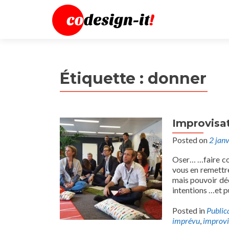
Étiquette :
donner
Improvisa
Posted on
2 jan
Oser… …faire con
vous en remettre
mais pouvoir dé
intentions …et pu
Posted in
Public
imprévu
,
improvi