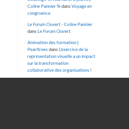
Coline Pannier %
dans
Voyage en
congruence
Le Forum Ouvert - Coline Pannier
dans
Le Forum Ouvert
Animation des formation |
Pearltrees
dans
L’exercice de la
représentation visuelle a un impact
sur la transformation
collaborative des organisations !