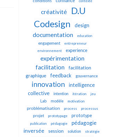
confiance
conditions
contexte
D.U
créativité
Codesign
design
documentation
education
engagement
entrepreneur
experience
environnement
expérimentation
facilitation
facilitation
feedback
graphique
gouvernance
innovation
intelligence
collective
intention
itération
jeu
Lab
modèle
motivation
problématisation
process
processus
prototype
projet
prototypage
pédagogie
publication
pédagogie
inversée
session
solution
stratégie