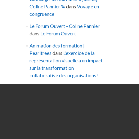
Coline Pannier %
dans
Voyage en
congruence
Le Forum Ouvert - Coline Pannier
dans
Le Forum Ouvert
Animation des formation |
Pearltrees
dans
L’exercice de la
représentation visuelle a un impact
sur la transformation
collaborative des organisations !