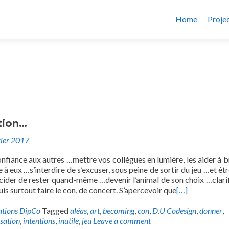
Home
Proje
tion…
vier 2017
fiance aux autres …mettre vos collègues en lumière, les aider à br
 à eux …s’interdire de s’excuser, sous peine de sortir du jeu …et êtr
cider de rester quand-même …devenir l’animal de son choix …clarif
is surtout faire le con, de concert. S’apercevoir que
[…]
ations DipCo
Tagged
aléas
,
art
,
becoming
,
con
,
D.U Codesign
,
donner
,
sation
,
intentions
,
inutile
,
jeu
Leave a comment