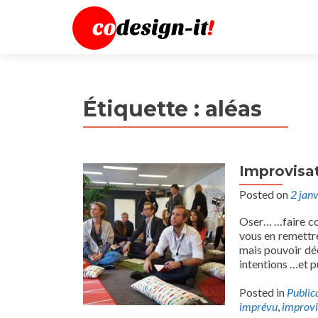
Étiquette :
aléas
Improvisa
Posted on
2 jan
Oser… …faire con
vous en remettre
mais pouvoir dé
intentions …et pu
Posted in
Public
imprévu
,
improvi