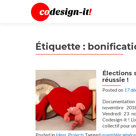
Étiquette :
bonificat
Élections 
réussie !
Posted on
17 dé
Documentation d
novembre 2018.
Vendredi 23 no
Codesign-it ! L’
collectif pour u
Posted in
Ideas
,
Projects
Tagged
assemblée généra