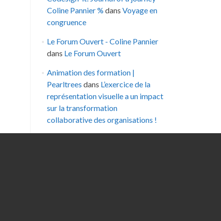
Coline Pannier %
dans
Voyage en
congruence
Le Forum Ouvert - Coline Pannier
dans
Le Forum Ouvert
Animation des formation |
Pearltrees
dans
L’exercice de la
représentation visuelle a un impact
sur la transformation
collaborative des organisations !