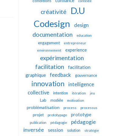
confiance
conditions
contexte
D.U
créativité
Codesign
design
documentation
education
engagement
entrepreneur
experience
environnement
expérimentation
facilitation
facilitation
feedback
graphique
gouvernance
innovation
intelligence
collective
intention
itération
jeu
Lab
modèle
motivation
problématisation
process
processus
prototype
projet
prototypage
pédagogie
publication
pédagogie
inversée
session
solution
stratégie