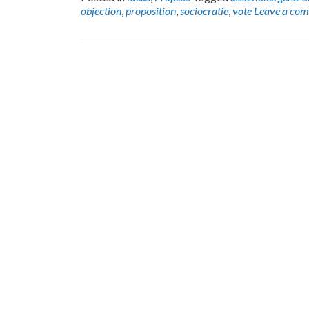
objection
,
proposition
,
sociocratie
,
vote
Leave a co
Posts
navigation