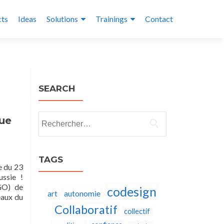
cts
Ideas
Solutions
Trainings
Contact
SEARCH
Rechercher :
que
TAGS
e du 23
ussie !
GO) de
codesign
autonomie
art
eaux du
Collaboratif
collectif