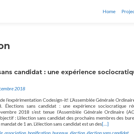
Home
Proje
ion
sans candidat : une expérience sociocrati
cembre 2018
e l’expérimentation Codesign-it! L’Assemblée Générale Ordinair
 Élections sans candidat : une expérience sociocratique ré
vembre 2018 s’est tenue l’Assemblée Générale Ordinaire (A
objectif : L’élection sans candidat des prochains membres des bur
n mandat de 1 an. L’élection sans candidat est un des
[…]
le
,
association
,
bonification
,
bureaux
,
élection
,
élection sans candidat
,