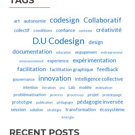
TAGS
codesign
Collaboratif
autonomie
art
créativité
collectif
confiance
conditions
contexte
D.U Codesign
design
documentation
engagement
education
entrepreneur
expérimentation
experience
environnement
facilitation
feedback
facilitation graphique
innovation
intelligence collective
gouvernance
Lab
intention
modèle
itération
jeu
motivation
problématisation
projet
process
processus
prototypage
pédagogie inversée
prototype
publication
pédagogie
écosystème
session
transformation
solution
stratégie
énergie
RECENT POSTS