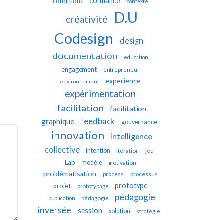
confiance
conditions
contexte
D.U
créativité
Codesign
design
documentation
education
engagement
entrepreneur
experience
environnement
expérimentation
facilitation
facilitation
feedback
graphique
gouvernance
innovation
intelligence
collective
intention
itération
jeu
Lab
modèle
motivation
problématisation
process
processus
prototype
projet
prototypage
pédagogie
publication
pédagogie
inversée
session
solution
stratégie