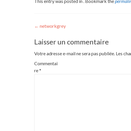
This entry was posted in . Bookmark the
permali
Post
←
networkgrey
navigation
Laisser un commentaire
Votre adresse e-mail ne sera pas publiée.
Les cha
Commentai
re
*