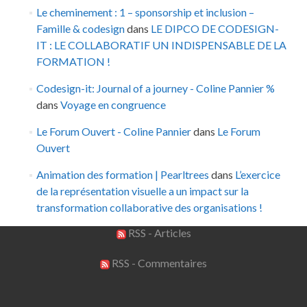
Le cheminement : 1 – sponsorship et inclusion –
Famille & codesign
dans
LE DIPCO DE CODESIGN-
IT : LE COLLABORATIF UN INDISPENSABLE DE LA
FORMATION !
Codesign-it: Journal of a journey - Coline Pannier %
dans
Voyage en congruence
Le Forum Ouvert - Coline Pannier
dans
Le Forum
Ouvert
Animation des formation | Pearltrees
dans
L’exercice
de la représentation visuelle a un impact sur la
transformation collaborative des organisations !
RSS - Articles
RSS - Commentaires