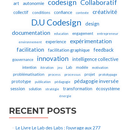
codesign
Collaboratif
autonomie
art
créativité
collectif
confiance
conditions
contexte
D.U Codesign
design
documentation
engagement
education
entrepreneur
expérimentation
experience
environnement
facilitation
feedback
facilitation graphique
innovation
intelligence collective
gouvernance
Lab
intention
modèle
itération
jeu
motivation
problématisation
projet
process
processus
prototypage
pédagogie inversée
prototype
publication
pédagogie
écosystème
session
transformation
solution
stratégie
énergie
RECENT POSTS
Le Livre Le Lab des Labs : l’ouvrage aux 277