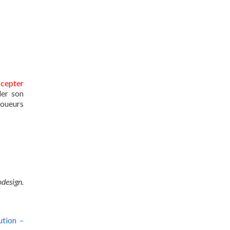
ccepter
ler son
joueurs
odesign.
ution –