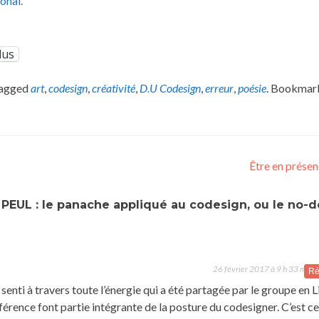
onal.
lus
tagged
art
,
codesign
,
créativité
,
D.U Codesign
,
erreur
,
poésie
. Bookmar
Être en prése
PEUL : le panache appliqué au codesign, ou le no-d
26 février 2017 à 9 h 33 min
Ré
i senti à travers toute l’énergie qui a été partagée par le groupe en L
ifférence font partie intégrante de la posture du codesigner. C’est ce