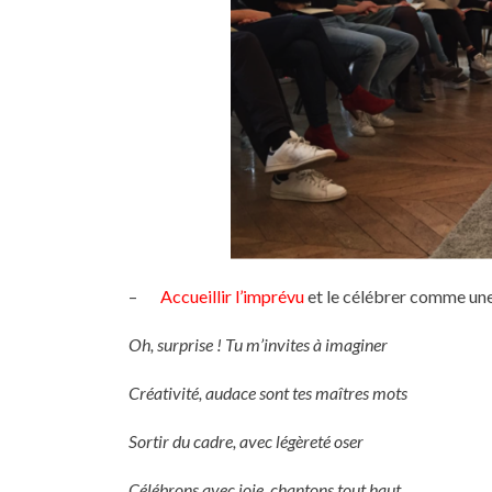
–
Accueillir l’imprévu
et le célébrer comme une
Oh, surprise ! Tu m’invites à imaginer
Créativité, audace sont tes maîtres mots
Sortir du cadre, avec légèreté oser
Célébrons avec joie, chantons tout haut