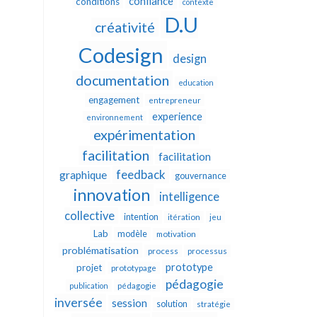
confiance
conditions
contexte
D.U
créativité
Codesign
design
documentation
education
engagement
entrepreneur
experience
environnement
expérimentation
facilitation
facilitation
feedback
graphique
gouvernance
innovation
intelligence
collective
intention
itération
jeu
Lab
modèle
motivation
problématisation
process
processus
prototype
projet
prototypage
pédagogie
publication
pédagogie
inversée
session
solution
stratégie