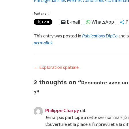
Partage dans les Mêmes Conditions 4.0 Internati
Partager :
E-mail
WhatsApp
P
This entry was posted in
Publications DipCo
and 
permalink
.
Post
←
Exploration spatiale
navigation
2 thoughts on “
Rencontre avec un 
”
?
Philippe Charpy
dit :
Je n’ai pas participé à cette session mais j’a
L’ouverture et la place à l’imprévu et à la d