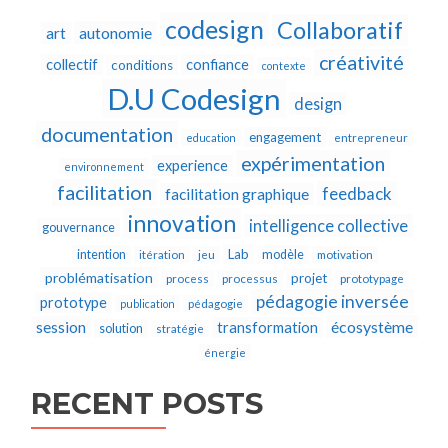
codesign
Collaboratif
autonomie
art
créativité
collectif
confiance
conditions
contexte
D.U Codesign
design
documentation
engagement
education
entrepreneur
expérimentation
experience
environnement
facilitation
feedback
facilitation graphique
innovation
intelligence collective
gouvernance
Lab
intention
modèle
itération
jeu
motivation
problématisation
projet
process
processus
prototypage
pédagogie inversée
prototype
publication
pédagogie
écosystème
session
transformation
solution
stratégie
énergie
RECENT POSTS