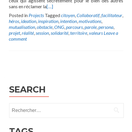
ceux qui agissent secrètement pour le bien des autres
sans en réclamer la
[…]
Posted in
Projects
Tagged
citoyen
,
Collaboratif
,
facilitateur
,
héros
,
ideation
,
inspiration
,
intention
,
motivations
,
mutualisation
,
obstacle
,
ONG
,
parcours
,
parole
,
persona
,
projet
,
réalité
,
session
,
solidarité
,
territoire
,
valeurs
Leave a
comment
Posts
navigation
SEARCH
Rechercher :
TAGS