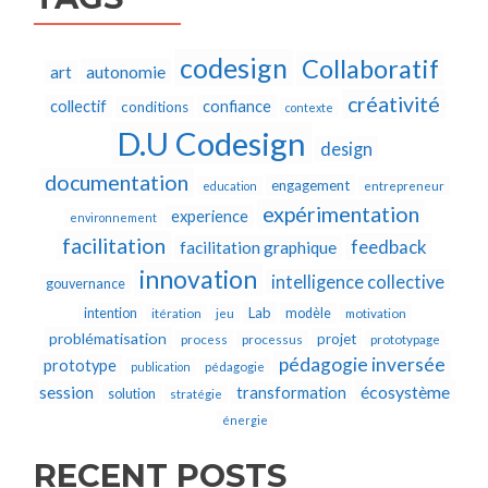
codesign
Collaboratif
autonomie
art
créativité
collectif
confiance
conditions
contexte
D.U Codesign
design
documentation
engagement
education
entrepreneur
expérimentation
experience
environnement
facilitation
feedback
facilitation graphique
innovation
intelligence collective
gouvernance
Lab
intention
modèle
itération
jeu
motivation
problématisation
projet
process
processus
prototypage
pédagogie inversée
prototype
publication
pédagogie
écosystème
session
transformation
solution
stratégie
énergie
RECENT POSTS