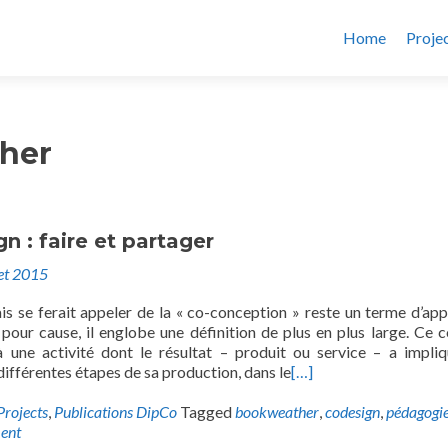
Home
Proje
her
n : faire et partager
let 2015
ais se ferait appeler de la « co-conception » reste un terme d’ap
 pour cause, il englobe une définition de plus en plus large. Ce 
 une activité dont le résultat – produit ou service – a impli
 différentes étapes de sa production, dans le
[…]
Projects
,
Publications DipCo
Tagged
bookweather
,
codesign
,
pédagogi
ent