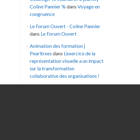
Coline Pannier %
dans
Voyage en
congruence
Le Forum Ouvert - Coline Pannier
dans
Le Forum Ouvert
Animation des formation |
Pearltrees
dans
L’exercice de la
représentation visuelle a un impact
sur la transformation
collaborative des organisations !