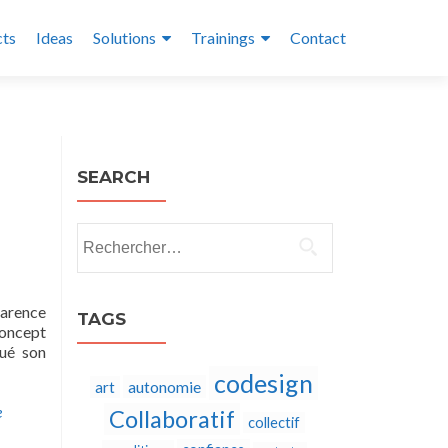
cts
Ideas
Solutions
Trainings
Contact
SEARCH
Rechercher :
parence
TAGS
concept
qué son
codesign
autonomie
art
e
Collaboratif
collectif