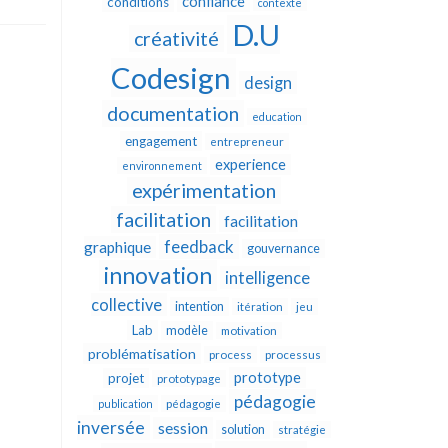
confiance
conditions
contexte
D.U
créativité
Codesign
design
documentation
education
engagement
entrepreneur
experience
environnement
expérimentation
facilitation
facilitation
feedback
graphique
gouvernance
innovation
intelligence
collective
intention
itération
jeu
Lab
modèle
motivation
problématisation
process
processus
prototype
projet
prototypage
pédagogie
publication
pédagogie
inversée
session
solution
stratégie