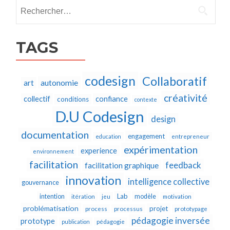
Rechercher :
TAGS
codesign
Collaboratif
autonomie
art
créativité
collectif
confiance
conditions
contexte
D.U Codesign
design
documentation
engagement
education
entrepreneur
expérimentation
experience
environnement
facilitation
feedback
facilitation graphique
innovation
intelligence collective
gouvernance
Lab
intention
modèle
itération
jeu
motivation
problématisation
projet
process
processus
prototypage
pédagogie inversée
prototype
publication
pédagogie