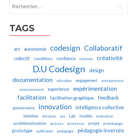
Rechercher :
TAGS
codesign
Collaboratif
autonomie
art
créativité
collectif
confiance
conditions
contexte
D.U Codesign
design
documentation
engagement
education
entrepreneur
expérimentation
experience
environnement
facilitation
feedback
facilitation graphique
innovation
intelligence collective
gouvernance
Lab
intention
modèle
itération
jeu
motivation
problématisation
projet
process
processus
prototypage
pédagogie inversée
prototype
publication
pédagogie