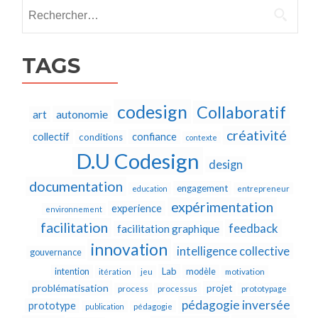
Rechercher :
TAGS
codesign
Collaboratif
autonomie
art
créativité
collectif
confiance
conditions
contexte
D.U Codesign
design
documentation
engagement
education
entrepreneur
expérimentation
experience
environnement
facilitation
feedback
facilitation graphique
innovation
intelligence collective
gouvernance
Lab
intention
modèle
itération
jeu
motivation
problématisation
projet
process
processus
prototypage
pédagogie inversée
prototype
publication
pédagogie