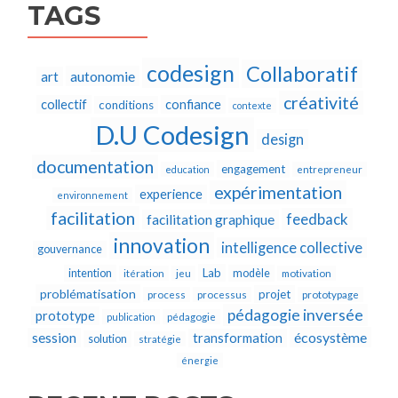
TAGS
codesign
Collaboratif
autonomie
art
créativité
collectif
confiance
conditions
contexte
D.U Codesign
design
documentation
engagement
education
entrepreneur
expérimentation
experience
environnement
facilitation
feedback
facilitation graphique
innovation
intelligence collective
gouvernance
Lab
intention
modèle
itération
jeu
motivation
problématisation
projet
process
processus
prototypage
pédagogie inversée
prototype
publication
pédagogie
écosystème
session
transformation
solution
stratégie
énergie