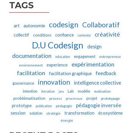
TAGS
codesign
Collaboratif
autonomie
art
créativité
collectif
confiance
conditions
contexte
D.U Codesign
design
documentation
engagement
education
entrepreneur
expérimentation
experience
environnement
facilitation
feedback
facilitation graphique
innovation
intelligence collective
gouvernance
Lab
intention
modèle
itération
jeu
motivation
problématisation
projet
process
processus
prototypage
pédagogie inversée
prototype
publication
pédagogie
écosystème
session
transformation
solution
stratégie
énergie