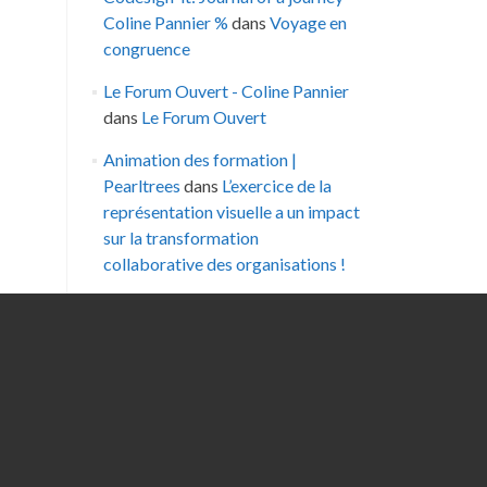
Coline Pannier %
dans
Voyage en
congruence
Le Forum Ouvert - Coline Pannier
dans
Le Forum Ouvert
Animation des formation |
Pearltrees
dans
L’exercice de la
représentation visuelle a un impact
sur la transformation
collaborative des organisations !