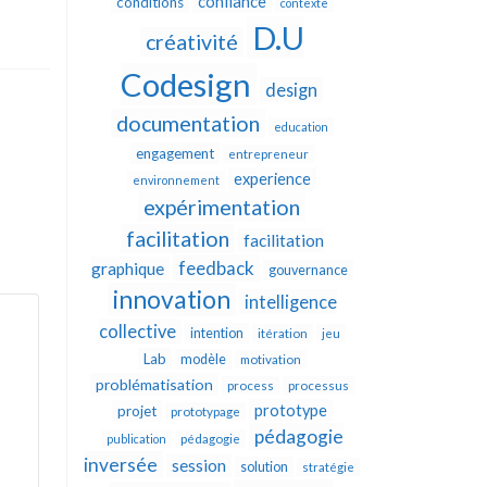
confiance
conditions
contexte
D.U
créativité
Codesign
design
documentation
education
engagement
entrepreneur
experience
environnement
expérimentation
facilitation
facilitation
feedback
graphique
gouvernance
innovation
intelligence
collective
intention
itération
jeu
Lab
modèle
motivation
problématisation
process
processus
prototype
projet
prototypage
pédagogie
publication
pédagogie
inversée
session
solution
stratégie