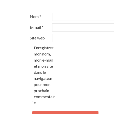
Nom
*
E-mail
*
Site web
Enregistrer
mon nom,
mon e-mail
et mon site
dans le
navigateur
pour mon
prochain
commentair
e.