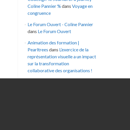
Coline Pannier %
dans
Voyage en
congruence
Le Forum Ouvert - Coline Pannier
dans
Le Forum Ouvert
Animation des formation |
Pearltrees
dans
L’exercice de la
représentation visuelle a un impact
sur la transformation
collaborative des organisations !