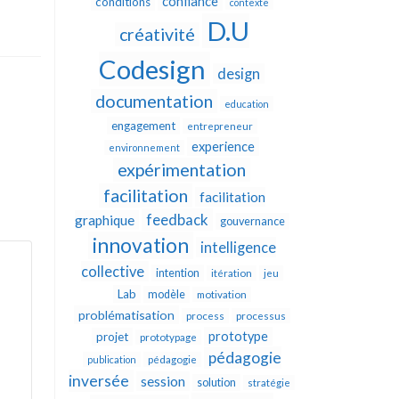
confiance
conditions
contexte
D.U
créativité
Codesign
design
documentation
education
engagement
entrepreneur
experience
environnement
expérimentation
facilitation
facilitation
feedback
graphique
gouvernance
innovation
intelligence
collective
intention
itération
jeu
Lab
modèle
motivation
problématisation
process
processus
prototype
projet
prototypage
pédagogie
publication
pédagogie
inversée
session
solution
stratégie