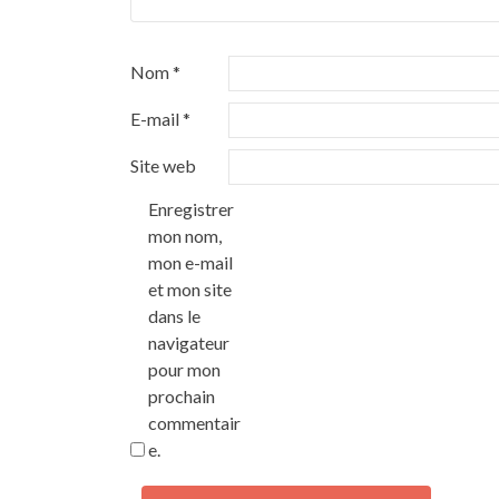
Nom
*
E-mail
*
Site web
Enregistrer
mon nom,
mon e-mail
et mon site
dans le
navigateur
pour mon
prochain
commentair
e.