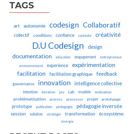
TAGS
codesign
Collaboratif
autonomie
art
créativité
collectif
confiance
conditions
contexte
D.U Codesign
design
documentation
engagement
education
entrepreneur
expérimentation
experience
environnement
facilitation
feedback
facilitation graphique
innovation
intelligence collective
gouvernance
Lab
intention
modèle
itération
jeu
motivation
problématisation
projet
process
processus
prototypage
pédagogie inversée
prototype
publication
pédagogie
écosystème
session
transformation
solution
stratégie
énergie