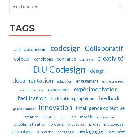
Rechercher :
TAGS
codesign
Collaboratif
autonomie
art
créativité
collectif
confiance
conditions
contexte
D.U Codesign
design
documentation
engagement
education
entrepreneur
expérimentation
experience
environnement
facilitation
feedback
facilitation graphique
innovation
intelligence collective
gouvernance
Lab
intention
modèle
itération
jeu
motivation
problématisation
projet
process
processus
prototypage
pédagogie inversée
prototype
publication
pédagogie