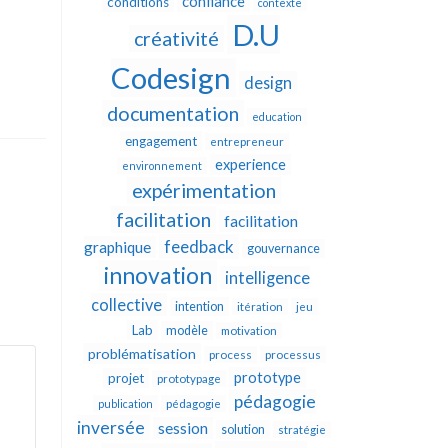
confiance
conditions
contexte
D.U
créativité
Codesign
design
documentation
education
engagement
entrepreneur
experience
environnement
expérimentation
facilitation
facilitation
feedback
graphique
gouvernance
innovation
intelligence
collective
intention
itération
jeu
Lab
modèle
motivation
problématisation
process
processus
prototype
projet
prototypage
pédagogie
publication
pédagogie
inversée
session
solution
stratégie