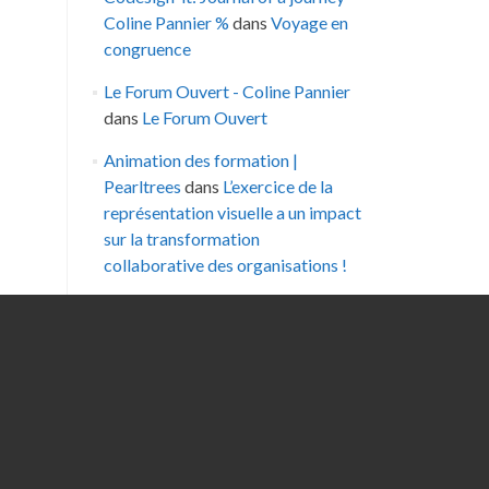
Coline Pannier %
dans
Voyage en
congruence
Le Forum Ouvert - Coline Pannier
dans
Le Forum Ouvert
Animation des formation |
Pearltrees
dans
L’exercice de la
représentation visuelle a un impact
sur la transformation
collaborative des organisations !