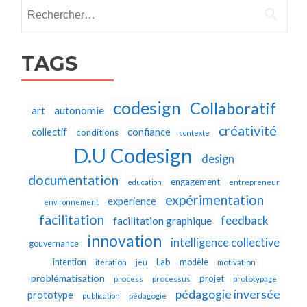
Rechercher :
TAGS
codesign
Collaboratif
autonomie
art
créativité
collectif
confiance
conditions
contexte
D.U Codesign
design
documentation
engagement
education
entrepreneur
expérimentation
experience
environnement
facilitation
feedback
facilitation graphique
innovation
intelligence collective
gouvernance
Lab
intention
modèle
itération
jeu
motivation
problématisation
projet
process
processus
prototypage
pédagogie inversée
prototype
publication
pédagogie