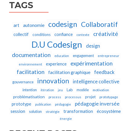
TAGS
codesign
Collaboratif
autonomie
art
créativité
collectif
confiance
conditions
contexte
D.U Codesign
design
documentation
engagement
education
entrepreneur
expérimentation
experience
environnement
facilitation
feedback
facilitation graphique
innovation
intelligence collective
gouvernance
Lab
intention
modèle
itération
jeu
motivation
problématisation
projet
process
processus
prototypage
pédagogie inversée
prototype
publication
pédagogie
écosystème
session
transformation
solution
stratégie
énergie