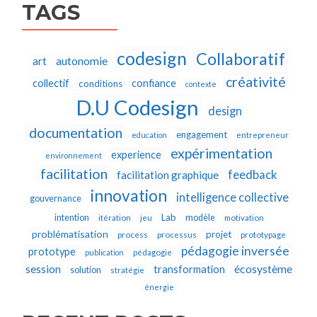
TAGS
codesign
Collaboratif
autonomie
art
créativité
collectif
confiance
conditions
contexte
D.U Codesign
design
documentation
engagement
education
entrepreneur
expérimentation
experience
environnement
facilitation
feedback
facilitation graphique
innovation
intelligence collective
gouvernance
Lab
intention
modèle
itération
jeu
motivation
problématisation
projet
process
processus
prototypage
pédagogie inversée
prototype
publication
pédagogie
écosystème
session
transformation
solution
stratégie
énergie