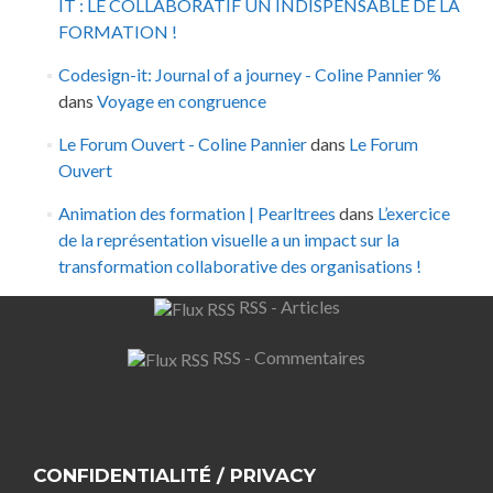
IT : LE COLLABORATIF UN INDISPENSABLE DE LA
FORMATION !
Codesign-it: Journal of a journey - Coline Pannier %
dans
Voyage en congruence
Le Forum Ouvert - Coline Pannier
dans
Le Forum
Ouvert
Animation des formation | Pearltrees
dans
L’exercice
de la représentation visuelle a un impact sur la
transformation collaborative des organisations !
RSS - Articles
RSS - Commentaires
CONFIDENTIALITÉ / PRIVACY