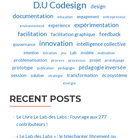
D.U Codesign
design
documentation
engagement
education
entrepreneur
expérimentation
experience
environnement
facilitation
feedback
facilitation graphique
innovation
intelligence collective
gouvernance
Lab
intention
modèle
itération
jeu
motivation
problématisation
projet
process
processus
prototypage
pédagogie inversée
prototype
publication
pédagogie
écosystème
session
transformation
solution
stratégie
énergie
RECENT POSTS
Le Livre Le Lab des Labs : l’ouvrage aux 277
contributeurs !
« Le Lab des Labs » : le télecharger librement ou