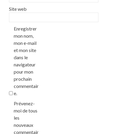
Site web
Enregistrer
mon nom,
mon e-mail
et mon site
dans le
navigateur
pour mon
prochain
commentair
e.
Prévenez-
moi de tous
les
nouveaux
commentair