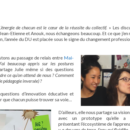
L’énergie de chacun est le cœur de la réussite du collectif.
» Les disc
Jean-Etienne et Anouk, nous échangeons beaucoup. Et ce que j’en r
n, l’année du DU est placée sous le signe du changement professio
stons au passage de relais entre
Mai-
J’ai beaucoup appris sur les postures
partage Julie même si des questions
re ce qu’on attend de nous ? Comment
de pédagogie inversée) ?
 questions d’innovation éducative et
ur que chacun puisse trouver sa voie…
D’ailleurs, elle nous partage sa visi
avec un prototype qu’elle a r
présentant l’écosystème de l’apprena
y a des vers de terre, l’eau qui fluidifie,