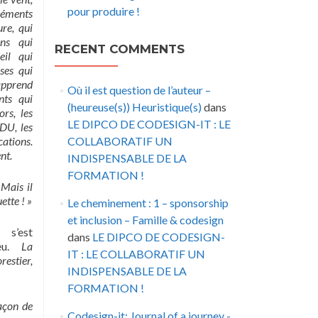
pour produire !
léments
ure, qui
ons qui
RECENT COMMENTS
eil qui
sses qui
apprend
Où il est question de l’auteur –
nts qui
(heureuse(s)) Heuristique(s)
dans
rs, les
LE DIPCO DE CODESIGN-IT : LE
 DU, les
cations.
COLLABORATIF UN
nt.
INDISPENSABLE DE LA
FORMATION !
 Mais il
ette ! »
Le cheminement : 1 – sponsorship
et inclusion – Famille & codesign
 s’est
dans
LE DIPCO DE CODESIGN-
jeu.
La
IT : LE COLLABORATIF UN
estier,
INDISPENSABLE DE LA
FORMATION !
façon de
Codesign-it: Journal of a journey -