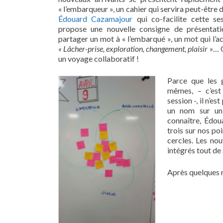
« l’embarqueur », un cahier qui servira peut-être d
Édouard Cazamajour
qui co-facilite cette s
propose une nouvelle consigne de présentat
partager un mot à « l’embarqué », un mot qui l
« Lâcher-prise, exploration, changement, plaisir »
… 
un voyage collaboratif !
Parce que les 
mêmes, – c’est 
session -, il n’e
un nom sur un
connaître, Édou
trois sur nos po
cercles. Les no
intégrés tout de
Après quelques m