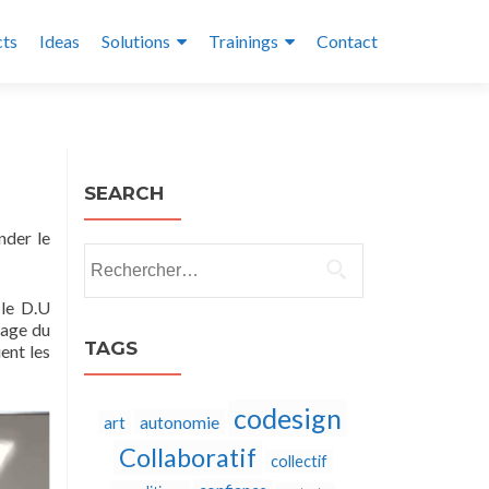
cts
Ideas
Solutions
Trainings
Contact
SEARCH
nder le
Rechercher :
 le D.U
page du
TAGS
ent les
codesign
autonomie
art
Collaboratif
collectif