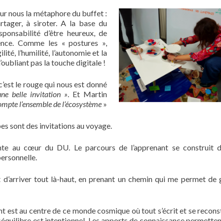
our nous la métaphore du buffet :
rtager, à siroter. A la base du
sponsabilité d’être heureux, de
ence. Comme les « postures »,
lité, l’humilité, l’autonomie et la
n’oubliant pas la touche digitale !
 c’est le rouge qui nous est donné
ne belle invitation »
. Et Martin
 compte l’ensemble de l’écosystème
»
es sont des invitations au voyage.
nte au cœur du DU. Le parcours de l’apprenant se construit d’
personnelle.
’est d’arriver tout là-haut, en prenant un chemin qui me permet de 
nt est au centre de ce monde cosmique où tout s’écrit et se reconst
séquilibre est intentionnel. Les apports de connaissance permetten