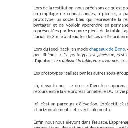
Lors de la restitution, nous précisons ce qu’est p
un empilage de connaissances, à picorer, à pa
prototype, un socle bleu qui représente la re
partager et de vouloir apprendre en perman
représentées par les quatre pieds de la table, l’agi
curiosité. Sur le plateau, les délices de l’esprit en 
Lors du feed-back, en mode
chapeaux de Bono
,
par Jihène : «
Ce prototype est généreux, c’est u
d’ajouter : «
En utilisant la table, vous avez pris en
Les prototypes réalisés par les autres sous-group
Là, devant nous, se dresse l’aventure apprena
retours entre la vie professionnelle, le DU, la vie 
Ici, c’est un parcours d’élévation. L’objectif, c
« horizontalement » et « verticalement ».
Enfin, nous nous élevons dans l’espace. L’apprena
chaque étape, des actions et des postures. Le dé