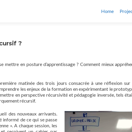
Home
Proje
ursif ?
 se mettre en posture d’apprentissage ? Comment mieux appréhe
première matinée des trois jours consacrée à une réflexion sur
omprendre les enjeux de la formation en expérimentant le prototy
 mettre en perspective récursivité et pédagogie inversée, tels étai
rquement récursif.
ueil des nouveaux arrivants.
té informé de ce qui se passe
enne ». A chaque session, les
et reçoivent un cahier par