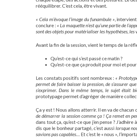
rééquilibrer. C’est cela, être vivant.
« Cela m’évoque l’image du funambule »
, intervie
conclure :
« La maquette n’est qu’une partie de l’app
sont des objets pour matérialiser les hypothèses, les 
Avant la fin de la session, vient le temps de la ré
Qu’est-ce qui s’est passé ce matin ?
Qu’est-ce que ça produit pour moi et pour
Les constats positifs sont nombreux :
« Prototype
permet de faire baisser la pression, de s’assurer qu
s’exprimer. Dans le même temps, le sujet était b
prototypage permet d’agréger de manière collect
Ça y est ! Nous allons atterrir. Il en va de chacu
de démarrer la session comme ça ! Ça remet en per
dans tout ça, qu’est-ce que j’en pense ? J’adhère
dis que le bonheur partagé, c’est aussi
lorsque no
savions pas capables
… Et c’est le « nous », l’import