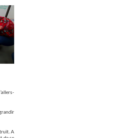
allers-
grandir
ruit. A
t de se