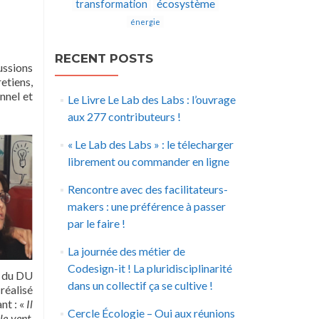
écosystème
transformation
énergie
RECENT POSTS
ussions
etiens,
nnel et
Le Livre Le Lab des Labs : l’ouvrage
aux 277 contributeurs !
« Le Lab des Labs » : le télecharger
librement ou commander en ligne
Rencontre avec des facilitateurs-
makers : une préférence à passer
par le faire !
La journée des métier de
Codesign-it ! La pluridisciplinarité
on du DU
dans un collectif ça se cultive !
éalisé
nt : «
Il
Cercle Écologie – Oui aux réunions
 le vent,