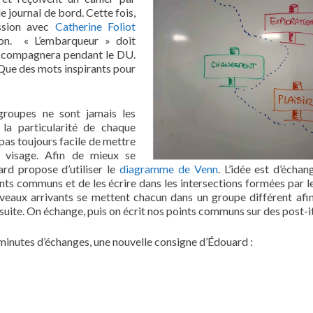
e journal de bord. Cette fois,
ession avec
Catherine Foliot
ion. « L’embarqueur » doit
’accompagnera pendant le DU.
Que des mots inspirants pour
groupes ne sont jamais les
la particularité de chaque
st pas toujours facile de mettre
 visage. Afin de mieux se
ard propose d’utiliser le
diagramme de Venn
. L’idée est d’échan
ints communs et de les écrire dans les intersections formées par le
uveaux arrivants se mettent chacun dans un groupe différent afin
 suite. On échange, puis on écrit nos points communs sur des post-it
inutes d’échanges, une nouvelle consigne d’Édouard :