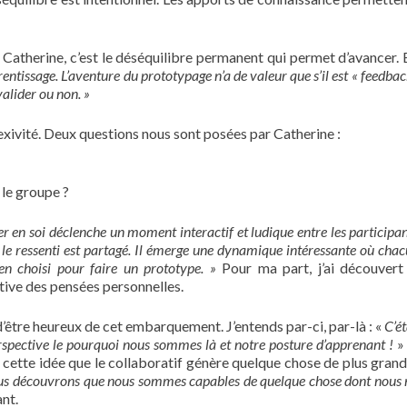
nt Catherine, c’est le déséquilibre permanent qui permet d’avancer. 
rentissage. L’aventure du prototypage n’a de valeur que s’il est « feedbac
valider ou non. »
flexivité. Deux questions nous sont posées par Catherine :
 le groupe ?
r en soi déclenche un moment interactif et ludique entre les participan
e le ressenti est partagé. Il émerge une dynamique intéressante où cha
ien choisi pour faire un prototype. »
Pour ma part, j’ai découvert
ive des pensées personnelles.
n d’être heureux de cet embarquement. J’entends par-ci, par-là : «
C’ét
spective le pourquoi nous sommes là et notre posture d’apprenant !
»
 à cette idée que le collaboratif génère quelque chose de plus grand
us découvrons que nous sommes capables de quelque chose dont nous 
ant.