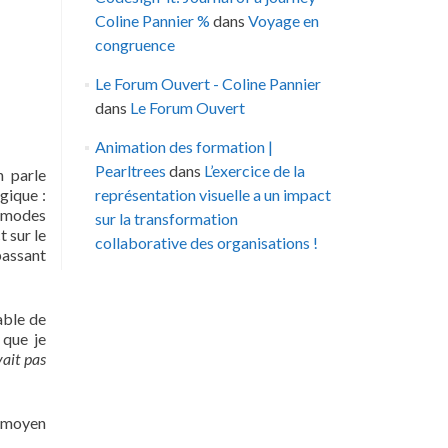
Coline Pannier %
dans
Voyage en
congruence
Le Forum Ouvert - Coline Pannier
dans
Le Forum Ouvert
Animation des formation |
Pearltrees
dans
L’exercice de la
n parle
gique :
représentation visuelle a un impact
x modes
sur la transformation
 sur le
collaborative des organisations !
 passant
able de
que je
vait pas
n moyen