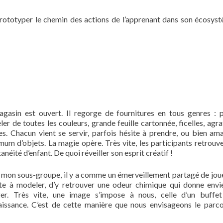
 prototyper le chemin des actions de l’apprenant dans son écosys
gasin est ouvert. Il regorge de fournitures en tous genres : 
er de toutes les couleurs, grande feuille cartonnée, ficelles, agra
es. Chacun vient se servir, parfois hésite à prendre, ou bien am
um d’objets. La magie opère. Très vite, les participants retrouve
anéité d’enfant. De quoi réveiller son esprit créatif !
mon sous-groupe, il y a comme un émerveillement partagé de jou
te à modeler, d’y retrouver une odeur chimique qui donne envi
er. Très vite, une image s’impose à nous, celle d’un buffet
issance. C’est de cette manière que nous envisageons le parc