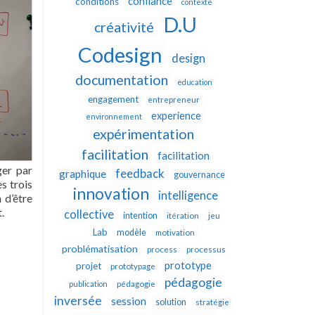
confiance
conditions
contexte
D.U
créativité
Codesign
design
documentation
education
engagement
entrepreneur
experience
environnement
expérimentation
facilitation
facilitation
ger par
feedback
graphique
gouvernance
s trois
innovation
intelligence
 d’être
.
collective
intention
itération
jeu
Lab
modèle
motivation
problématisation
process
processus
prototype
projet
prototypage
pédagogie
publication
pédagogie
inversée
session
solution
stratégie