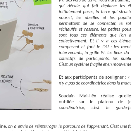
qui décale, qui fait déplacer les é
initialement posés, la terre qui struct
nourrit, les abeilles et les papill
permettent de se connecter, le sol
réchauffe et rassure, les petites pou
sont tous ces éléments que l’on 
collectivement. Et il y a ces éléme
composent et font le DU : les mento
intervenants, la grille PI, les lieux du
collectifs de participants, les publi
C’est un système fragile et en mouveme
Et aux participants de souligner :
«
n’y a pas de coordinatrice dans la maqu
Soudain Mai-liên réalise qu’elle
oubliée sur le plateau de 
coordinatrice, c’est le garde-for
rine,
on a envie de réinterroger le parcours de l’apprenant.
C’est une 