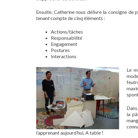
Ensuite, Catherine nous délivre la consigne de
tenant compte de cinq éléments :
Actions/tâches
Responsabilité
Engagement
Postures
Interactions
Le ma
model
feutr
maxim
spont
Dans 
la pâ
mang
conna
l’apprenant aujourd’hui. A table !