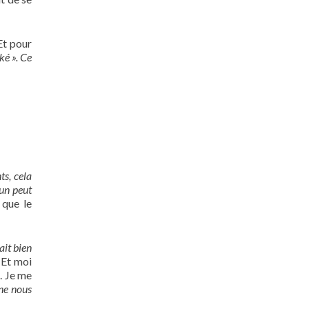
Et pour
ké ». Ce
ts, cela
cun peut
 que le
ait bien
 Et moi
. Je me
ne nous