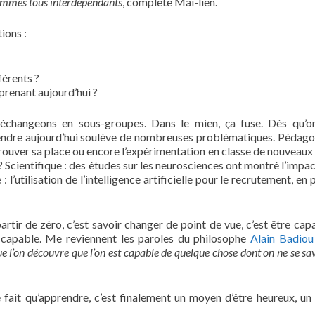
sommes tous interdépendants
, complète Mai-liên.
ions :
férents ?
pprenant aujourd’hui ?
échangeons en sous-groupes. Dans le mien, ça fuse. Dès qu’o
endre aujourd’hui soulève de nombreuses problématiques. Pédago
trouver sa place ou encore l’expérimentation en classe de nouveau
 Scientifique : des études sur les neurosciences ont montré l’impact
 l’utilisation de l’intelligence artificielle pour le recrutement, en
artir de zéro, c’est savoir changer de point de vue, c’est être cap
 capable. Me reviennent les paroles du philosophe
Alain Badiou
que l’on découvre que l’on est capable de quelque chose dont on ne se sa
 fait qu’apprendre, c’est finalement un moyen d’être heureux, u