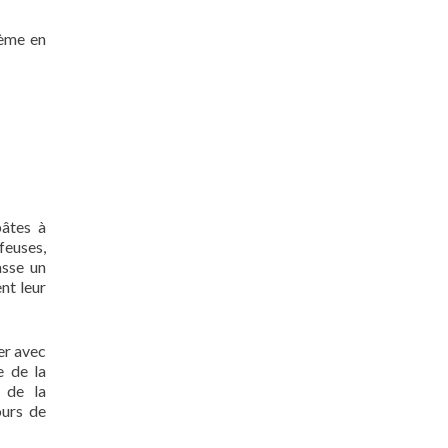
tème en
pâtes à
feuses,
asse un
nt leur
er avec
e de la
 de la
ours de